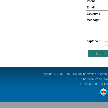
Phone：
Email：
Country：
Message：
captcha：
Copyright © 2007--2022 Hejian Innovation Automoti
ADD:Industrial Zone, Wof
TEL:+86-1383272150