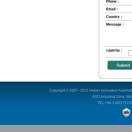
Phone：
Email：
Country：
Message：
captcha：
Copyright © 2007--2022 Hejian Innovation Automoti
ADD:Industrial Zone, Wof
TEL:+86-1383272150